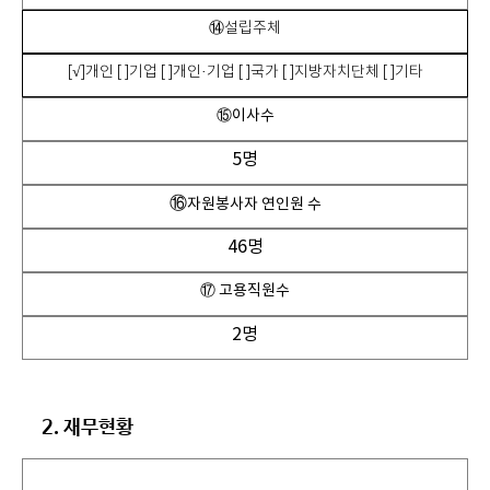
⑭설립주체
[√]개인 [ ]기업 [ ]개인·기업 [ ]국가 [ ]지방자치단체 [ ]기타
⑮이사수
5명
⑯
자원봉사자 연인원 수
46명
⑰ 고용직원수
2명
2. 재무현황