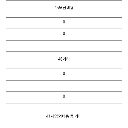
45모금비용
0
0
46기타
0
0
47사업외비용 등 기타