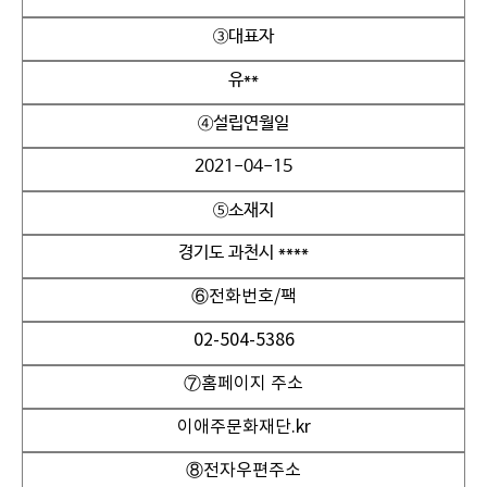
③대표자
유**
④설립연월일
2021-04-15
⑤소재지
경기도 과천시 ****
⑥전화번호/팩
02-504-5386
⑦홈페이지 주소
이애주문화재단.kr
⑧전자우편주소