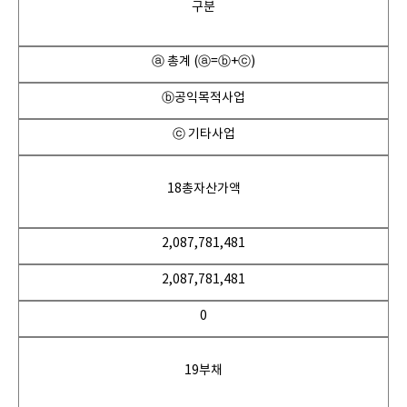
구분
ⓐ 총계 (ⓐ=ⓑ+ⓒ)
ⓑ공익목적사업
ⓒ 기타사업
18총자산가액
2,087,781,481
2,087,781,481
0
19부채