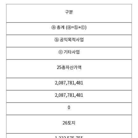
구분
ⓐ 총계 (ⓐ=ⓑ+ⓒ)
ⓑ 공익목적사업
ⓒ 기타사업
25총자산가액
2,087,781,481
2,087,781,481
0
26토지