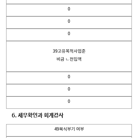
0
0
0
39고유목적사업준
비금 ㄴ전입액
0
0
0
6. 세무확인과 회계감사
49복식부기 여부