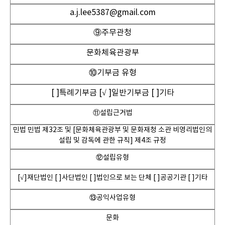
a.j.lee5387@gmail.com
⑨주무관청
문화체육관광부
⑩기부금 유형
[ ]특례기부금 [√ ]일반기부금 [ ]기타
⑪설립근거법
민법 민법 제32조 및 [문화체육관광부 및 문화재청 소관 비영리법인의
설립 및 감독에 관한 규칙] 제4조 규정
⑫설립유형
[√]재단법인 [ ]사단법인 [ ]법인으로 보는 단체 [ ]공공기관 [ ]기타
⑬공익사업유형
문화