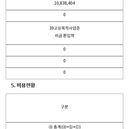
10,838,404
0
39고유목적사업준
비금 환입액
0
0
0
5. 비용현황
구분
ⓐ 총계(ⓐ=ⓑ+ⓒ)