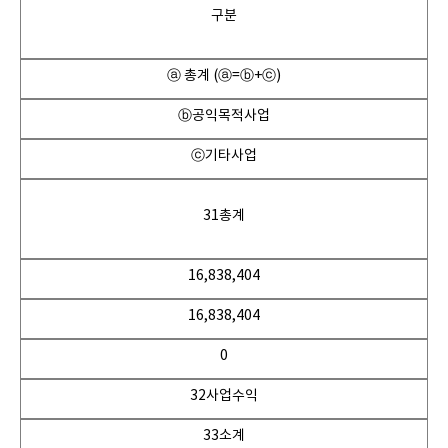
구분
ⓐ 총계 (ⓐ=ⓑ+ⓒ)
ⓑ공익목적사업
ⓒ기타사업
31총계
16,838,404
16,838,404
0
32사업수익
33소계