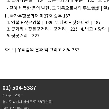
1. 들어가는 말｜124 2. 승무의 시대 구분｜125 3. 맺
깊이 체득한 몸의 발현, 그 기록으로서의 무보舞譜 | 권
⦁
II. 국가무형문화재 제27호 승무 137
1. 염불 + 잦은염불｜139 2. 타령 + 잦은타령｜187
3. 굿거리 + 잦은굿거리 + 굿거리｜225 4. 법고 + 당악
5. 뒷굿거리｜327
화보｜우리춤의 혼과 맥 그리고 기억 337
02) 504-5387
이사장 : 유홍준
경기도 과천시 삼현로 53-87(갈현동)
FAX : 02) 504-5386